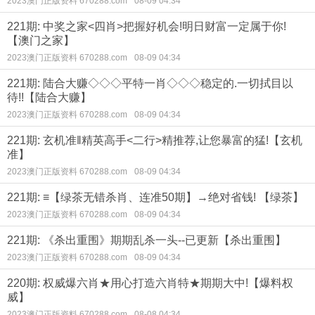
2023澳门正版资料 670288.com
08-09 04:34
221期: 中奖之家<四肖>把握好机会!明日财富一定属于你!
【澳门之家】
2023澳门正版资料 670288.com
08-09 04:34
221期: 陆合大赚◇◇◇平特一肖◇◇◇稳定的.一切拭目以
待!!【陆合大赚】
2023澳门正版资料 670288.com
08-09 04:34
221期: 玄机准‖精英高手<二行>精推荐,让您暴富的猛!【玄机
准】
2023澳门正版资料 670288.com
08-09 04:34
221期: ≡【绿茶无错杀肖、连准50期】→绝对省钱! 【绿茶】
2023澳门正版资料 670288.com
08-09 04:34
221期: 《杀出重围》期期乱杀一头--已更新【杀出重围】
2023澳门正版资料 670288.com
08-09 04:34
220期: 权威爆六肖★用心打造六肖特★期期大中!【爆料权
威】
2023澳门正版资料 670288.com
08-08 04:34