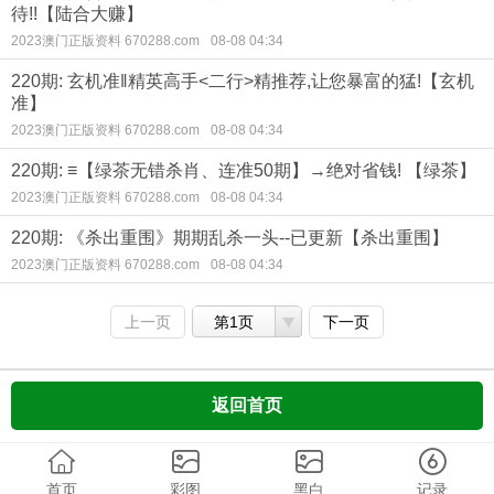
待!!【陆合大赚】
2023澳门正版资料 670288.com
08-08 04:34
220期: 玄机准‖精英高手<二行>精推荐,让您暴富的猛!【玄机
准】
2023澳门正版资料 670288.com
08-08 04:34
220期: ≡【绿茶无错杀肖、连准50期】→绝对省钱! 【绿茶】
2023澳门正版资料 670288.com
08-08 04:34
220期: 《杀出重围》期期乱杀一头--已更新【杀出重围】
2023澳门正版资料 670288.com
08-08 04:34
上一页
第1页
下一页
返回首页
首页
彩图
黑白
记录